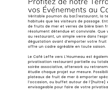
Profitez de notre Terr
vos Événements au Ca
Véritable poumon du bar/restaurant, la te
habitués que les visiteurs de passage. Ent
de fruits de mer et verres de bière bien f
résolument détendue et conviviale. Que 
au restaurant, un simple verre dans l’esp
dégustation avant d’emporter votre fruit
offre un cadre agréable en toute saison.
Le Café Leffe vers L’Houmeau est égalem
privatisation restaurant partielle ou total
soirée associative, afterwork ou retransm
étudie chaque projet sur mesure. Possibil
plateaux de fruit de mer à emporter spé
l’occasion, ou buffet autour de l’{huitre} 
envisageable pour faire de votre privatis