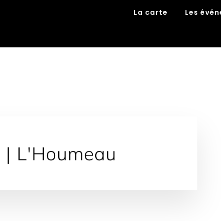
La carte
Les évé
 | L'Houmeau