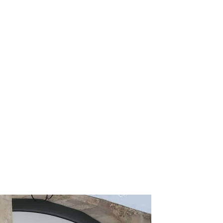
 L'Houmeau
 L’Houmeau. Les retransmissions de
eu de rendez-vous des supporters. Entre
raîches ou un dessert maison.