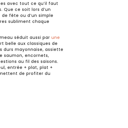
ies avec tout ce qu’il faut
. Que ce soit lors d’un
s de fête ou d’un simple
res subliment chaque
umeau séduit aussi par
une
art belle aux classiques de
fs durs mayonnaise, assiette
 de saumon, encornets,
stions au fil des saisons.
ul, entrée + plat, plat +
ettent de profiter du