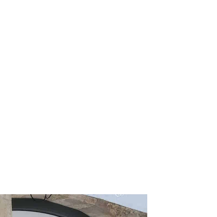
 L'Houmeau
ncontres sportives sur écran géant
ent y boire une bière pression, partager
ofiter de l’ambiance de bar brasserie