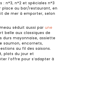
: n°3, n°2 et spéciales n°3
 place au bar/restaurant, en
uit de mer à emporter, selon
umeau séduit aussi par
une
art belle aux classiques de
fs durs mayonnaise, assiette
 de saumon, encornets,
stions au fil des saisons.
, plats du jour et
er l’offre pour s’adapter à