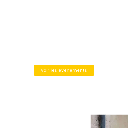
LES ÉVÉNEMENTS DU CAFÉ LEFFE
e rugby et grand écran vers
biance sportive et conviviale. Les retransmissions de re
t en véritable lieu de rendez-vous des supporters. On vi
r transformé en dégustation sur place, ou simplement pr
animée.
Voir les évènements