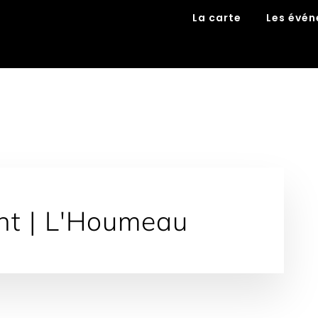
La carte
Les évé
nt | L'Houmeau