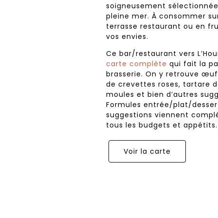
soigneusement sélectionnées 
pleine mer. À consommer sur
terrasse restaurant ou en fr
vos envies.
Ce bar/restaurant vers L’Ho
carte complète
qui fait la p
brasserie. On y retrouve œu
de crevettes roses, tartare
moules et bien d’autres sugge
Formules entrée/plat/dessert
suggestions viennent complét
tous les budgets et appétits.
Voir la carte